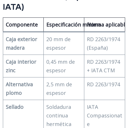
IATA)
Componente
Especificación mínima
Norma aplicable
Caja exterior
20 mm de
RD 2263/1974
madera
espesor
(España)
Caja interior
0,45 mm de
RD 2263/1974
zinc
espesor
+ IATA CTM
Alternativa
2,5 mm de
RD 2263/1974
plomo
espesor
Sellado
Soldadura
IATA
continua
Compassionat
hermética
e