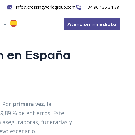
info@crossingworldgroup.com
+34 96 135 34 38
Atención inmediata
n en España
. Por
primera vez
, la
9,89 % de entierros. Este
a aseguradoras, funerarias y
uevo escenario.