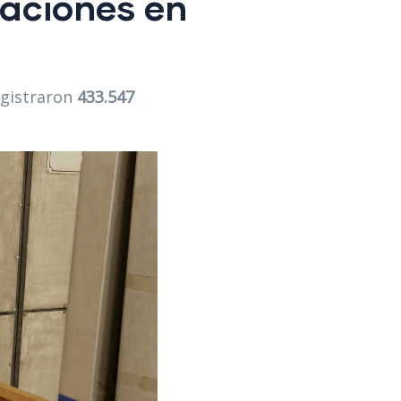
maciones en
egistraron
433.547