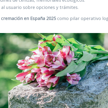
dines de cenizas, memoriales ecológicos.
al usuario sobre opciones y trámites.
a
cremación en España 2025
como pilar operativo log