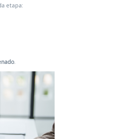
da etapa:
enado
.