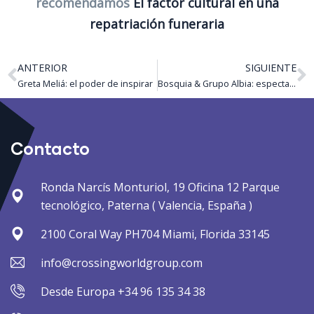
recomendamos
El factor cultural en una
repatriación funeraria
ANTERIOR
SIGUIENTE
Greta Meliá: el poder de inspirar
Bosquia & Grupo Albia: espectacular alianza por España
Contacto
Ronda Narcís Monturiol, 19 Oficina 12 Parque
tecnológico, Paterna ( Valencia, España )
2100 Coral Way PH704 Miami, Florida 33145
info@crossingworldgroup.com
Desde Europa +34 96 135 34 38