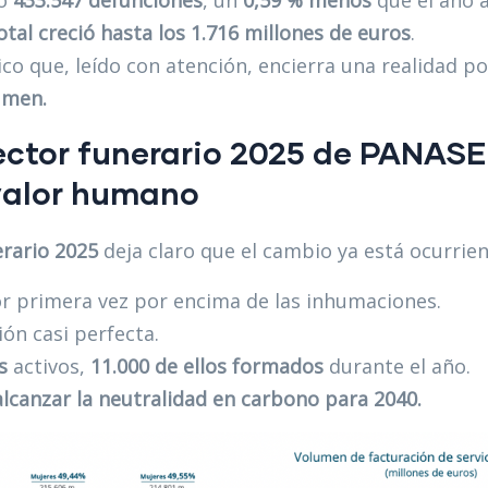
ró
433.547 defunciones
, un
0,59 % menos
que el año a
otal creció hasta los 1.716 millones de euros
.
o que, leído con atención, encierra una realidad p
umen.
ector funerario 2025 de PANASE
 valor humano
erario 2025
deja claro que el cambio ya está ocurrie
or primera vez por encima de las inhumaciones.
ión casi perfecta.
s
activos,
11.000 de ellos formados
durante el año.
alcanzar la neutralidad en carbono para 2040.