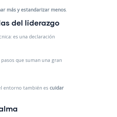
ar más y estandarizar menos
.
as del liderazgo
cnica: es una declaración
s pasos que suman una gran
 el entorno también es
cuidar
 alma