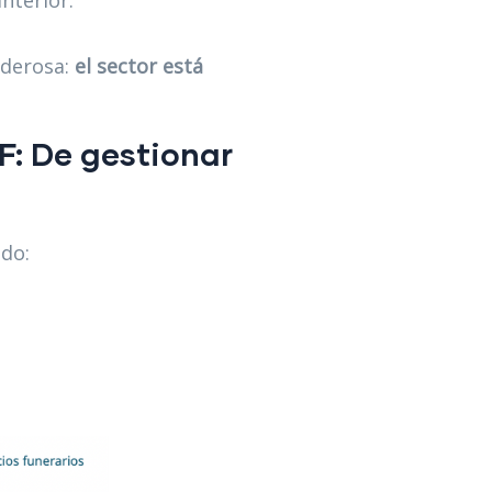
nterior.
oderosa:
el sector está
F: De gestionar
ndo: