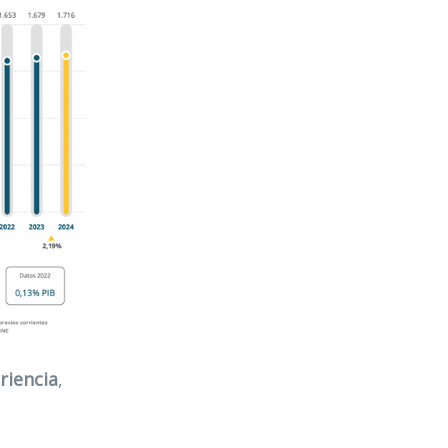
riencia
,