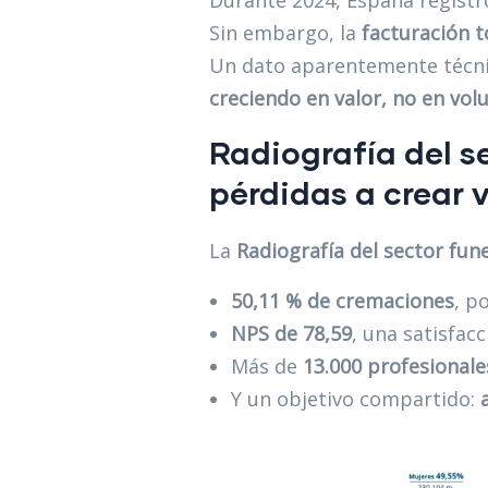
Durante 2024, España regist
Sin embargo, la
facturación t
Un dato aparentemente técnic
creciendo en valor, no en vol
Radiografía del s
pérdidas a crear
La
Radiografía del sector fun
50,11 % de cremaciones
, p
NPS de 78,59
, una satisfacc
Más de
13.000 profesionale
Y un objetivo compartido: