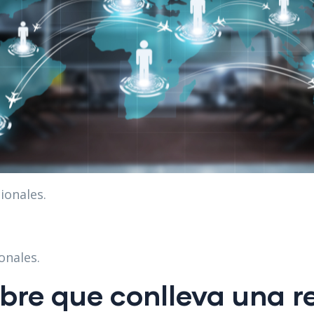
ionales.
onales.
obre que conlleva una r